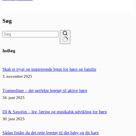
Søg
Ingen
Indlæg
resultater
Skab et trygt og inspirerende hjem for børn og familie
3. november 2025
Trampoliner – det perfekte legetøj til aktive børn
16. juni 2025
DJ & Saxofon – leg, læring og musikalsk udvikling for børn
30. juni 2025
Sådan finder du det rette legetøj til din baby og dit barn