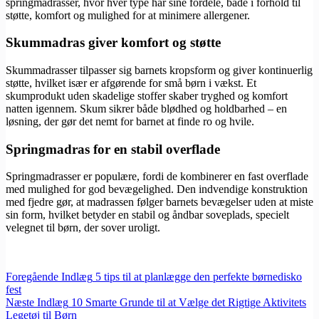
springmadrasser, hvor hver type har sine fordele, både i forhold til
støtte, komfort og mulighed for at minimere allergener.
Skummadras giver komfort og støtte
Skummadrasser tilpasser sig barnets kropsform og giver kontinuerlig
støtte, hvilket især er afgørende for små børn i vækst. Et
skumprodukt uden skadelige stoffer skaber tryghed og komfort
natten igennem. Skum sikrer både blødhed og holdbarhed – en
løsning, der gør det nemt for barnet at finde ro og hvile.
Springmadras for en stabil overflade
Springmadrasser er populære, fordi de kombinerer en fast overflade
med mulighed for god bevægelighed. Den indvendige konstruktion
med fjedre gør, at madrassen følger barnets bevægelser uden at miste
sin form, hvilket betyder en stabil og åndbar soveplads, specielt
velegnet til børn, der sover uroligt.
Foregående
Indlæg
5 tips til at planlægge den perfekte børnedisko
fest
Næste
Indlæg
10 Smarte Grunde til at Vælge det Rigtige Aktivitets
Legetøj til Børn