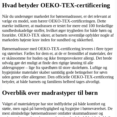
Hvad betyder OEKO-TEX-certificering
Når du undersøger markedet for børnemadrasser, er det relevant at
vælge en model, som bærer OEKO-TEX-certificeringen. Dette
mærke indikerer, at madrassen er testet for mere end 100 forskellige
sundhedsskadelige stoffer, hvilket øger trygheden for både børn og
forældre. OEKO-TEX sikrer, at barnets sovemiljø opfylder nogle af
markedets højeste krav inden for sundhed og sikkerhed.
Børnemadrasser med OEKO-TEX-certificering leveres i flere typer
og størrelser. Fælles for dem er, at de er fremstillet af materialer, der
er skånsomme for huden og ikke fremprovokerer allergi. Det brede
udvalg gør det muligt at finde den rigtige løsning til alle
aldersgrupper – lige fra spædbørn til store skolebørn. Luftige og
hygiejniske materialer skaber samtidig gode betingelser for søvn
uden gener eller allergener. Den officielle OEKO-TEX-certificering
betyder, at både barnets og familiens helbred tages alvorligt.
Overblik over madrastyper til børn
Valget af materialetype har stor indflydelse på både komfort og
støtte, men også på bæredygtighed og hygiejne i børneværelset. De
mest almindelige børnemadrasser omfatter skummadrasser og