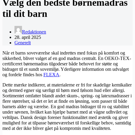
Vælg den bedste børnemadras
til dit barn
Redaktionen
28. april 2025
Generelt
Når et barns soveværelse skal indrettes med fokus på komfort og
sikkerhed, bliver valget af en god madras centralt. En OEKO-TEX-
certificeret børnemadras tilgodeser både behovet for støtte og
bidrager til et sundt sovemiljø. Yderligere information om udvalget
og fordele findes hos
FLEXA
.
Dette mærke indikerer, at materialerne er fri for skadelige kemikalier
og dermed egner sig særligt til børn med følsom hud eller allergi.
Sortimentet omfatter blandt andet skum-, spring- og latexmadrasser i
flere størrelser, så det er let at finde en løsning, som passer til både
barnets alder og værelse. En god madras bidrager til ro og stabilitet
under søvnen, hvilket kan hjælpe barnet med at vågne udhvilet og
veltilpas. Dansk design forener funktionalitet med æstetik og giver
mulighed for at tilpasse børneværelset til forskellige behov, samtidig
med at der ikke bliver gået på kompromis med kvaliteten.