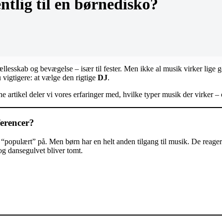
ntlig til en børnedisko?
fællesskab og bevægelse – især til fester. Men ikke al musik virker lige 
 vigtigere: at vælge den rigtige
DJ
.
enne artikel deler vi vores erfaringer med, hvilke typer musik der virker
ferencer?
“populært” på. Men børn har en helt anden tilgang til musik. De reage
og dansegulvet bliver tomt.