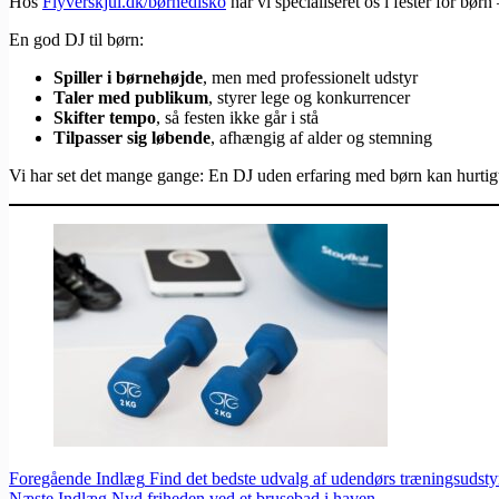
Hos
Flyverskjul.dk/børnedisko
har vi specialiseret os i fester for bør
En god DJ til børn:
Spiller i børnehøjde
, men med professionelt udstyr
Taler med publikum
, styrer lege og konkurrencer
Skifter tempo
, så festen ikke går i stå
Tilpasser sig løbende
, afhængig af alder og stemning
Vi har set det mange gange: En DJ uden erfaring med børn kan hurtigt
Foregående
Indlæg
Find det bedste udvalg af udendørs træningsudstyr
Næste
Indlæg
Nyd friheden ved et brusebad i haven