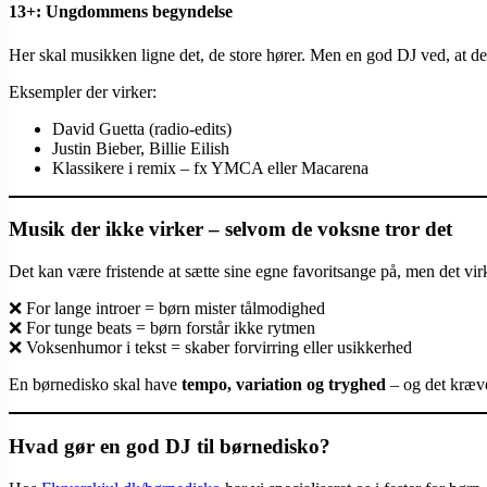
13+: Ungdommens begyndelse
Her skal musikken ligne det, de store hører. Men en god DJ ved, at det
Eksempler der virker:
David Guetta (radio-edits)
Justin Bieber, Billie Eilish
Klassikere i remix – fx YMCA eller Macarena
Musik der ikke virker – selvom de voksne tror det
Det kan være fristende at sætte sine egne favoritsange på, men det v
❌ For lange introer = børn mister tålmodighed
❌ For tunge beats = børn forstår ikke rytmen
❌ Voksenhumor i tekst = skaber forvirring eller usikkerhed
En børnedisko skal have
tempo, variation og tryghed
– og det kræve
Hvad gør en god DJ til børnedisko?