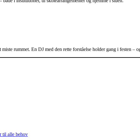
n – både i institutioner, til skolearrangementer og hjemme i stuen.
 miste rummet. En DJ med den rette forståelse holder gang i festen – og
 til alle behov