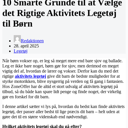
10 Smarte Grunde til at Vælge
det Rigtige Aktivitets Legetøj
til Børn
Redaktionen
28. april 2025
Legetøj
Når børn vokser op, er leg så meget mere end bare sjov og ballade.
Leg er ikke bare noget, børn gør for sjov, men derimod en meget
vigtig del af, hvordan de lærer og vokser. Derfor kan du med det
rigtige
aktivitets legetøj
give dit barn de bedste muligheder for at
styrke motorikken, blive nysgerrig på verden og få gang i fantasien.
Hos ZoneOffer har de altid et stort udvalg af aktivitets legetøj på
tilbud, så du både kan spare lidt penge og finde noget, der virkelig
gør en forskel for dit barn.
I denne artikel sætter vi lys på, hvordan du bedst kan finde aktivitets
legetøj, der passer aller bedst til lige præcis dit barn – helt uden at
gøre det til en større videnskab end nødvendigt.
Hvilket aktivitets legetøj skal du gå efter?