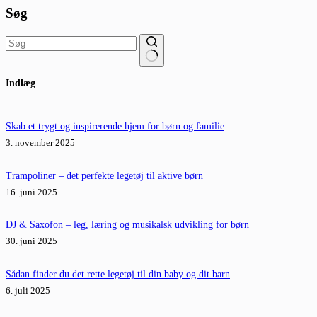
Søg
Ingen
Indlæg
resultater
Skab et trygt og inspirerende hjem for børn og familie
3. november 2025
Trampoliner – det perfekte legetøj til aktive børn
16. juni 2025
DJ & Saxofon – leg, læring og musikalsk udvikling for børn
30. juni 2025
Sådan finder du det rette legetøj til din baby og dit barn
6. juli 2025