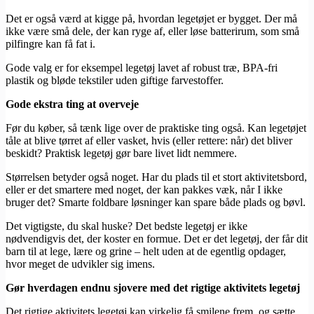
Det er også værd at kigge på, hvordan legetøjet er bygget. Der må
ikke være små dele, der kan ryge af, eller løse batterirum, som små
pilfingre kan få fat i.
Gode valg er for eksempel legetøj lavet af robust træ, BPA-fri
plastik og bløde tekstiler uden giftige farvestoffer.
Gode ekstra ting at overveje
Før du køber, så tænk lige over de praktiske ting også. Kan legetøjet
tåle at blive tørret af eller vasket, hvis (eller rettere: når) det bliver
beskidt? Praktisk legetøj gør bare livet lidt nemmere.
Størrelsen betyder også noget. Har du plads til et stort aktivitetsbord,
eller er det smartere med noget, der kan pakkes væk, når I ikke
bruger det? Smarte foldbare løsninger kan spare både plads og bøvl.
Det vigtigste, du skal huske? Det bedste legetøj er ikke
nødvendigvis det, der koster en formue. Det er det legetøj, der får dit
barn til at lege, lære og grine – helt uden at de egentlig opdager,
hvor meget de udvikler sig imens.
Gør hverdagen endnu sjovere med det rigtige aktivitets legetøj
Det rigtige aktivitets legetøj kan virkelig få smilene frem, og sætte