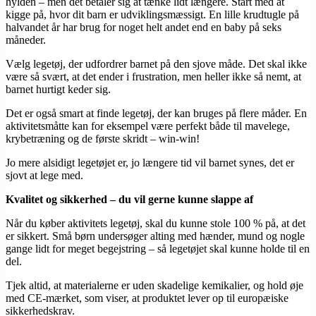
hylden – men det betaler sig at tænke lidt længere. Start med at
kigge på, hvor dit barn er udviklingsmæssigt. En lille krudtugle på
halvandet år har brug for noget helt andet end en baby på seks
måneder.
Vælg legetøj, der udfordrer barnet på den sjove måde. Det skal ikke
være så svært, at det ender i frustration, men heller ikke så nemt, at
barnet hurtigt keder sig.
Det er også smart at finde legetøj, der kan bruges på flere måder. En
aktivitetsmåtte kan for eksempel være perfekt både til mavelege,
krybetræning og de første skridt – win-win!
Jo mere alsidigt legetøjet er, jo længere tid vil barnet synes, det er
sjovt at lege med.
Kvalitet og sikkerhed – du vil gerne kunne slappe af
Når du køber aktivitets legetøj, skal du kunne stole 100 % på, at det
er sikkert. Små børn undersøger alting med hænder, mund og nogle
gange lidt for meget begejstring – så legetøjet skal kunne holde til en
del.
Tjek altid, at materialerne er uden skadelige kemikalier, og hold øje
med CE-mærket, som viser, at produktet lever op til europæiske
sikkerhedskrav.