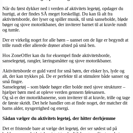
Når du først dykker ned i verden af aktivitets legetøj, opdager du
hurtigt, at der findes SÅ meget forskelligt. Du kan få alt fra
aktivitetsborde, der lyser og spiller musik, til små sansebolde, bløde
bøger og sjove motorikbaner, der inviterer barnet til at kravle rundt
og tumle.
Der er virkelig noget for alle børn – uanset om de lige er begyndt at
trille rundt eller allerede drøner afsted på små ben.
Hos ZoneOffer kan du for eksempel finde aktivitetsborde,
sanselegetøj, rangler, læringsmåtter og sjove motorikbaner.
Aktivitetsborde er guld værd for små børn, der elsker lys, lyde og
alt, der kan trykkes på. De er perfekte til at stimulere både sanser og
små fingre.
Sanselegetøj – som bløde bøger eller bolde med sjove strukturer –
hjælper børn med at opleve verden gennem følesansen.
Og så er der motorikbanerne, som inviterer til at kravle, trille og tage
de første skridt. Det hele handler om at finde noget, der matcher dit
barns alder, nysgerrighed og energi.
Sådan vælger du aktivitets legetøj, der hitter derhjemme
Det er fristende bare at vælge det legetøj, der ser sødest ud på