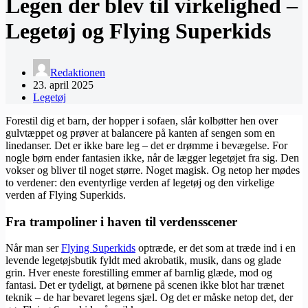
Legen der blev til virkelighed –
Legetøj og Flying Superkids
Redaktionen
23. april 2025
Legetøj
Forestil dig et barn, der hopper i sofaen, slår kolbøtter hen over
gulvtæppet og prøver at balancere på kanten af sengen som en
linedanser. Det er ikke bare leg – det er drømme i bevægelse. For
nogle børn ender fantasien ikke, når de lægger legetøjet fra sig. Den
vokser og bliver til noget større. Noget magisk. Og netop her mødes
to verdener: den eventyrlige verden af legetøj og den virkelige
verden af Flying Superkids.
Fra trampoliner i haven til verdensscener
Når man ser
Flying Superkids
optræde, er det som at træde ind i en
levende legetøjsbutik fyldt med akrobatik, musik, dans og glade
grin. Hver eneste forestilling emmer af barnlig glæde, mod og
fantasi. Det er tydeligt, at børnene på scenen ikke blot har trænet
teknik – de har bevaret legens sjæl. Og det er måske netop det, der