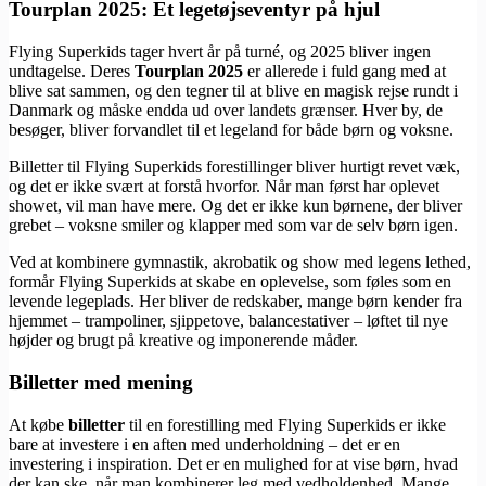
Tourplan 2025: Et legetøjseventyr på hjul
Flying Superkids tager hvert år på turné, og 2025 bliver ingen
undtagelse. Deres
Tourplan 2025
er allerede i fuld gang med at
blive sat sammen, og den tegner til at blive en magisk rejse rundt i
Danmark og måske endda ud over landets grænser. Hver by, de
besøger, bliver forvandlet til et legeland for både børn og voksne.
Billetter til Flying Superkids forestillinger bliver hurtigt revet væk,
og det er ikke svært at forstå hvorfor. Når man først har oplevet
showet, vil man have mere. Og det er ikke kun børnene, der bliver
grebet – voksne smiler og klapper med som var de selv børn igen.
Ved at kombinere gymnastik, akrobatik og show med legens lethed,
formår Flying Superkids at skabe en oplevelse, som føles som en
levende legeplads. Her bliver de redskaber, mange børn kender fra
hjemmet – trampoliner, sjippetove, balancestativer – løftet til nye
højder og brugt på kreative og imponerende måder.
Billetter med mening
At købe
billetter
til en forestilling med Flying Superkids er ikke
bare at investere i en aften med underholdning – det er en
investering i inspiration. Det er en mulighed for at vise børn, hvad
der kan ske, når man kombinerer leg med vedholdenhed. Mange