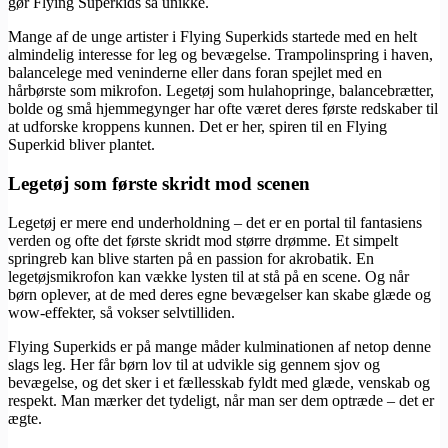
gør Flying Superkids så unikke.
Mange af de unge artister i Flying Superkids startede med en helt
almindelig interesse for leg og bevægelse. Trampolinspring i haven,
balancelege med veninderne eller dans foran spejlet med en
hårbørste som mikrofon. Legetøj som hulahopringe, balancebrætter,
bolde og små hjemmegynger har ofte været deres første redskaber til
at udforske kroppens kunnen. Det er her, spiren til en Flying
Superkid bliver plantet.
Legetøj som første skridt mod scenen
Legetøj er mere end underholdning – det er en portal til fantasiens
verden og ofte det første skridt mod større drømme. Et simpelt
springreb kan blive starten på en passion for akrobatik. En
legetøjsmikrofon kan vække lysten til at stå på en scene. Og når
børn oplever, at de med deres egne bevægelser kan skabe glæde og
wow-effekter, så vokser selvtilliden.
Flying Superkids er på mange måder kulminationen af netop denne
slags leg. Her får børn lov til at udvikle sig gennem sjov og
bevægelse, og det sker i et fællesskab fyldt med glæde, venskab og
respekt. Man mærker det tydeligt, når man ser dem optræde – det er
ægte.