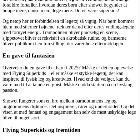
forældre fortæller, hvordan deres børn efter showet begynder at
hoppe mere, danse mere, lege mere. De vil være superkids!
Og netop her er forbindelsen til legetøj så vigtig. Når børn kommer
hjem med stjerner i øjnene, rækker de ud efter deres yndlingslegetøj
med fornyet energi. Trampolinen bliver pludselig en scene,
sjippetovet bliver et rekvisit i en akrobatisk rutine, og bamserne
bliver publikum i en forestilling, der varer hele eftermiddagen.
En gave til fantasien
Overvejer du en gave til et barn i 2025? Måske er det en oplevelse
med Flying Superkids – eller måske et stykke legetøj, der kan
inspirere til fysisk leg og kreativitet. Hvad end du vælger, kan du
være med til at tænde en gnist. Måske endda starten på en livslang
passion.
Showet fungerer som en bro mellem barndommens leg og
ungdommens drømme. Det inspirerer, rører og underholder. Og det
viser, at med fantasi og engagement kan selv de mest uskyldige lege
blive til noget stort.
Flying Superkids og fremtiden