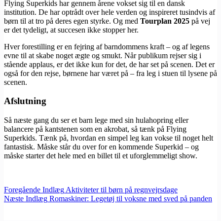
Flying Superkids har gennem årene vokset sig til en dansk
institution. De har optrådt over hele verden og inspireret tusindvis af
børn til at tro på deres egen styrke. Og med
Tourplan 2025
på vej
er det tydeligt, at succesen ikke stopper her.
Hver forestilling er en fejring af barndommens kraft – og af legens
evne til at skabe noget ægte og smukt. Når publikum rejser sig i
stående applaus, er det ikke kun for det, de har set på scenen. Det er
også for den rejse, børnene har været på – fra leg i stuen til lysene på
scenen.
Afslutning
Så næste gang du ser et barn lege med sin hulahopring eller
balancere på kantstenen som en akrobat, så tænk på Flying
Superkids. Tænk på, hvordan en simpel leg kan vokse til noget helt
fantastisk. Måske står du over for en kommende Superkid – og
måske starter det hele med en billet til et uforglemmeligt show.
Foregående
Indlæg
Aktiviteter til børn på regnvejrsdage
Næste
Indlæg
Romaskiner: Legetøj til voksne med sved på panden