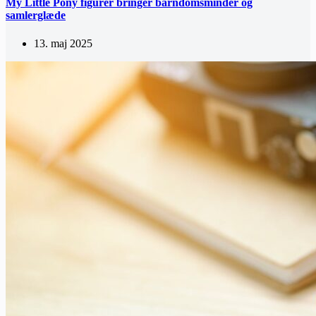
My Little Pony figurer bringer barndomsminder og
samlerglæde
13. maj 2025