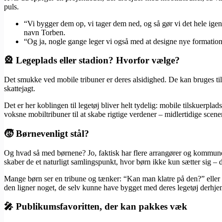
puls.
“Vi bygger dem op, vi tager dem ned, og så gør vi det hele igen
navn Torben.
“Og ja, nogle gange leger vi også med at designe nye formationer
🎡 Legeplads eller stadion? Hvorfor vælge?
Det smukke ved mobile tribuner er deres alsidighed. De kan bruges til
skattejagt.
Det er her koblingen til legetøj bliver helt tydelig: mobile tilskuerp
voksne mobiltribuner til at skabe rigtige verdener – midlertidige scene
🧒 Børnevenligt stål?
Og hvad så med børnene? Jo, faktisk har flere arrangører og kommune
skaber de et naturligt samlingspunkt, hvor børn ikke kun sætter sig –
Mange børn ser en tribune og tænker: “Kan man klatre på den?” eller “E
den ligner noget, de selv kunne have bygget med deres legetøj derhj
🎤 Publikumsfavoritten, der kan pakkes væk