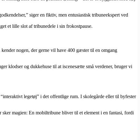
dkendelser,” siger en fiktiv, men entusiastisk tribuneekspert ved
t et lille slot af tribunedele i sin frokostpause.
så kender nogen, der gerne vil have 400 gæster til en omgang
uger klodser og dukkehuse til at iscenesætte små verdener, bruger vi
nteraktivt legetøj” i det offentlige rum. I skolegårde eller til byfester
ker magien: En mobiltribune bliver til et element i en fantasi, fordi