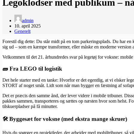
Legoklodser med publikum – når
admin
10. april 2025
Generelt
Forestil dig dette: Du står midt på en tom parkeringsplads. Du har en
sig ud – som en kæmpe transformer, eller måske en moderne version af
Velkommen til det 21. århundredes svar på legetøj for voksne: mobile 
🧱 Fra LEGO til logistik
Det hele starter med en tanke: Hvorfor er det egentlig, at vi elsker l
STORT af noget småt. Lidt som når man bygger en fæstning af sofapude
Det er præcis den samme ånd, der lever videre i mobile tribuner. Diss
pakkes sammen, transporteres og sættes op næsten hvor som helst. For
tilskuerpladser på få minutter.
🛠️ Byggesæt for voksne (med ekstra mange skruer)
Hvis du spørger en projektleder, der arbejder med mobiltribuner, så v