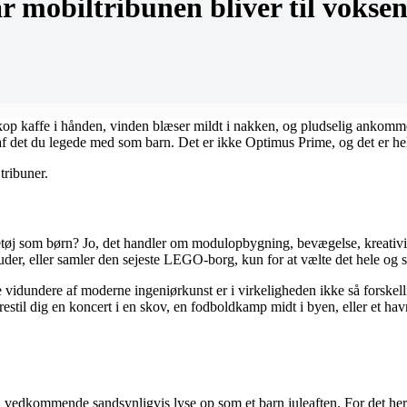
 mobiltribunen bliver til voksen
 kop kaffe i hånden, vinden blæser mildt i nakken, og pludselig ankomme
 det du legede med som barn. Det er ikke Optimus Prime, og det er hell
tribuner.
egetøj som børn? Jo, det handler om modulopbygning, bevægelse, kreativi
r, eller samler den sejeste LEGO-borg, kun for at vælte det hele og sta
e vidundere af moderne ingeniørkunst er i virkeligheden ikke så forskel
estil dig en koncert i en skov, en fodboldkamp midt i byen, eller et h
il vedkommende sandsynligvis lyse op som et barn juleaften. For det her