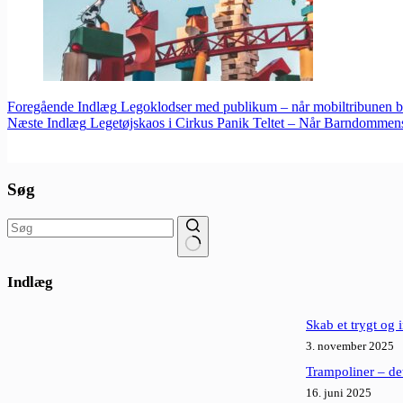
Foregående
Indlæg
Legoklodser med publikum – når mobiltribunen bli
Næste
Indlæg
Legetøjskaos i Cirkus Panik Teltet – Når Barndomme
Søg
Ingen
resultater
Indlæg
Skab et trygt og 
3. november 2025
Trampoliner – det
16. juni 2025