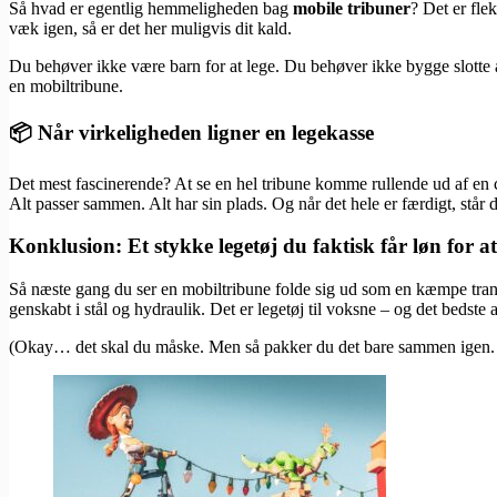
Så hvad er egentlig hemmeligheden bag
mobile tribuner
? Det er fle
væk igen, så er det her muligvis dit kald.
Du behøver ikke være barn for at lege. Du behøver ikke bygge slotte af
en mobiltribune.
📦 Når virkeligheden ligner en legekasse
Det mest fascinerende? At se en hel tribune komme rullende ud af en co
Alt passer sammen. Alt har sin plads. Og når det hele er færdigt, står 
Konklusion: Et stykke legetøj du faktisk får løn for a
Så næste gang du ser en mobiltribune folde sig ud som en kæmpe trans
genskabt i stål og hydraulik. Det er legetøj til voksne – og det bedste 
(Okay… det skal du måske. Men så pakker du det bare sammen ige