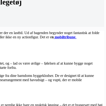
legetøj
r der en lastbil. Ud af bagenden begynder noget fantastisk at folde
er ikke en ny actionfigur. Det er e
n
mobiltribune
.
tet, og – lad os være ærlige – følelsen af at kunne bygge noget
rte forfra.
lige fra dine barndoms byggeklodser. De er designet til at kunne
avnearrangement med havudsigt – og vupti, der er mobile
 er nemlig ikke bare en praktisk løsning – det er et byggesæt med høj