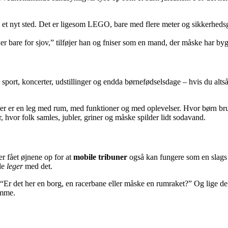
 et nyt sted. Det er ligesom LEGO, bare med flere meter og sikkerhedsgo
 bare for sjov,” tilføjer han og fniser som en mand, der måske har bygge
 sport, koncerter, udstillinger og endda børnefødselsdage – hvis du alt
ladser er en leg med rum, med funktioner og med oplevelser. Hvor børn br
r, hvor folk samles, jubler, griner og måske spilder lidt sodavand.
r fået øjnene op for at
mobile tribuner
også kan fungere som en slags “i
 de
leger
med det.
r det her en borg, en racerbane eller måske en rumraket?” Og lige der s
emme.