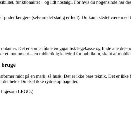
ksibilitet, funktionalitet – og lidt nostalgi. For hvis du nogensinde har
 puder længere (selvom det stadig er fedt). Du kan i stedet være med til
ntainer. Det er som at åbne en gigantisk legekasse og finde alle delene 
der et monument – en midlertidig katedral for publikum, skabt af mobile ti
t bruge
former midt på en mark, så husk: Det er ikke bare teknik. Det er ikke b
af det hele? Du skal ikke rydde op bagefter.
n. Ligesom LEGO.)