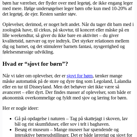
børn har værelser, der flyder over med legetøj, de ikke engang leger
med mere. Ifølge undersøgelser leger børn ofte kun med 10-20% af
det legetøj, de ejer. Resten samler støv.
Oplevelser, derimod, er noget helt andet. Når du tager dit barn med i
zoologisk have, til cirkus, på skovtur, til koncert eller måske på en
lille weekendtur, så giver du ikke bare en aktivitet – du giver
kvalitetstid, nærvær og nye indtryk. Det styrker relationen mellem
dig og barnet, og det stimulerer barnets fantasi, nysgerrighed og
følelsesmæssige udvikling.
Hvad er “sjovt for børn”?
Når vi taler om oplevelser, der er
sjovt for børn
, tænker mange
måske automatisk på de store og dyre ting som Legoland, Lalandia
eller en tur til Disneyland. Men det behøver slet ikke være så
avanceret – eller dyrt. Der findes masser af oplevelser, som både er
økonomisk overkommelige og fyldt med sjov og læring for børn.
Her er nogle ideer:
Gå på opdagelse i naturen – Tag på skattejagt i skoven, lav
bål og rist skumfiduser, eller sov i telt i baghaven.
Besøg et museum – Mange museer har spændende og
interaktive børneudstillinger. Det er både lærerigt og sjovt for