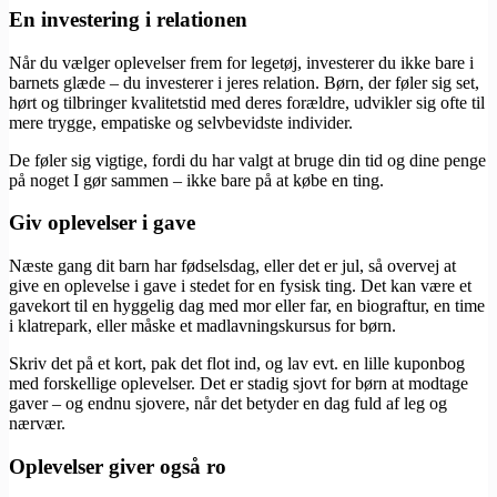
En investering i relationen
Når du vælger oplevelser frem for legetøj, investerer du ikke bare i
barnets glæde – du investerer i jeres relation. Børn, der føler sig set,
hørt og tilbringer kvalitetstid med deres forældre, udvikler sig ofte til
mere trygge, empatiske og selvbevidste individer.
De føler sig vigtige, fordi du har valgt at bruge din tid og dine penge
på noget I gør sammen – ikke bare på at købe en ting.
Giv oplevelser i gave
Næste gang dit barn har fødselsdag, eller det er jul, så overvej at
give en oplevelse i gave i stedet for en fysisk ting. Det kan være et
gavekort til en hyggelig dag med mor eller far, en biograftur, en time
i klatrepark, eller måske et madlavningskursus for børn.
Skriv det på et kort, pak det flot ind, og lav evt. en lille kuponbog
med forskellige oplevelser. Det er stadig sjovt for børn at modtage
gaver – og endnu sjovere, når det betyder en dag fuld af leg og
nærvær.
Oplevelser giver også ro