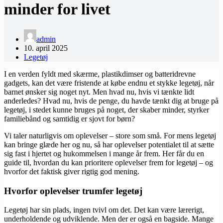
minder for livet
admin
10. april 2025
Legetøj
I en verden fyldt med skærme, plastikdimser og batteridrevne
gadgets, kan det være fristende at købe endnu et stykke legetøj, når
barnet ønsker sig noget nyt. Men hvad nu, hvis vi tænkte lidt
anderledes? Hvad nu, hvis de penge, du havde tænkt dig at bruge på
legetøj, i stedet kunne bruges på noget, der skaber minder, styrker
familiebånd og samtidig er sjovt for børn?
Vi taler naturligvis om oplevelser – store som små. For mens legetøj
kan bringe glæde her og nu, så har oplevelser potentialet til at sætte
sig fast i hjertet og hukommelsen i mange år frem. Her får du en
guide til, hvordan du kan prioritere oplevelser frem for legetøj – og
hvorfor det faktisk giver rigtig god mening.
Hvorfor oplevelser trumfer legetøj
Legetøj har sin plads, ingen tvivl om det. Det kan være lærerigt,
underholdende og udviklende. Men der er også en bagside. Mange