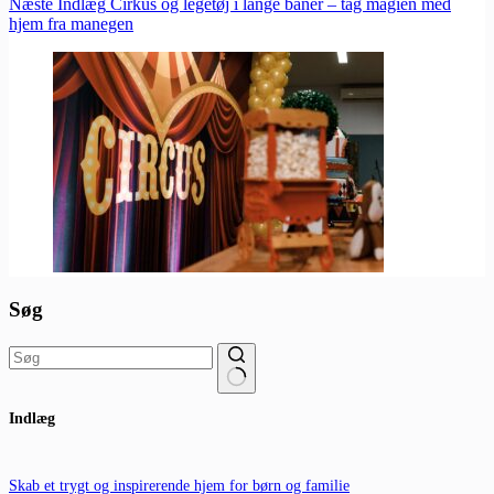
Næste
Indlæg
Cirkus og legetøj i lange baner – tag magien med
hjem fra manegen
Søg
Ingen
Indlæg
resultater
Skab et trygt og inspirerende hjem for børn og familie