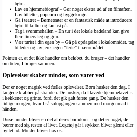
børn.
Lav en hjemmebiograf – Gør noget ekstra ud af en filmaften.
Lav billetter, popcorn og hyggekroge.
Gå i teatret – Børneteater er en fantastisk måde at introducere
børn til kultur og fantasi på.
Tag i svømmehallen – En tur i det lokale badeland kan give
flere timers leg og grin.
Vær turist i din egen by – Gå på opdagelse i lokalområdet, tag
billeder og lav jeres egen “ferie” i nærområdet.
Pointen er, at det ikke handler om beløbet, du bruger – det handler
om tiden, I bruger sammen.
Oplevelser skaber minder, som varer ved
Der er noget magisk ved fælles oplevelser. Børn husker den dag, I
fangede krabber på stranden. De husker, da I lavede hjemmelavet is
i køkkenet og grinte, fordi det gik galt første gang. De husker den
tidlige morgen, hvor I så solopgangen sammen med morgenmad i
hånden.
Disse minder bliver en del af deres barndom – og det er noget, de
bærer med sig resten af livet. Legetøj går i stykker, bliver glemt eller
byttet ud. Minder bliver hos os.