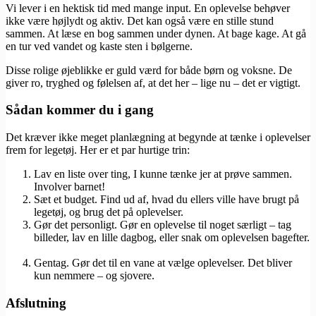
Vi lever i en hektisk tid med mange input. En oplevelse behøver
ikke være højlydt og aktiv. Det kan også være en stille stund
sammen. At læse en bog sammen under dynen. At bage kage. At gå
en tur ved vandet og kaste sten i bølgerne.
Disse rolige øjeblikke er guld værd for både børn og voksne. De
giver ro, tryghed og følelsen af, at det her – lige nu – det er vigtigt.
Sådan kommer du i gang
Det kræver ikke meget planlægning at begynde at tænke i oplevelser
frem for legetøj. Her er et par hurtige trin:
Lav en liste over ting, I kunne tænke jer at prøve sammen.
Involver barnet!
Sæt et budget. Find ud af, hvad du ellers ville have brugt på
legetøj, og brug det på oplevelser.
Gør det personligt. Gør en oplevelse til noget særligt – tag
billeder, lav en lille dagbog, eller snak om oplevelsen bagefter.
Gentag. Gør det til en vane at vælge oplevelser. Det bliver
kun nemmere – og sjovere.
Afslutning