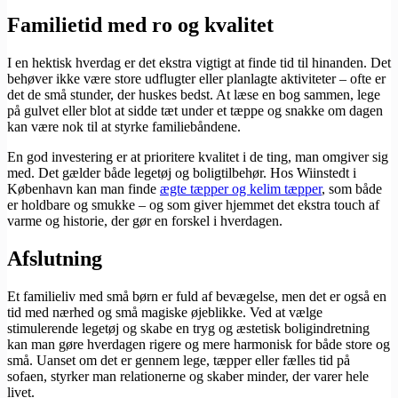
Familietid med ro og kvalitet
I en hektisk hverdag er det ekstra vigtigt at finde tid til hinanden. Det
behøver ikke være store udflugter eller planlagte aktiviteter – ofte er
det de små stunder, der huskes bedst. At læse en bog sammen, lege
på gulvet eller blot at sidde tæt under et tæppe og snakke om dagen
kan være nok til at styrke familiebåndene.
En god investering er at prioritere kvalitet i de ting, man omgiver sig
med. Det gælder både legetøj og boligtilbehør. Hos Wiinstedt i
København kan man finde
ægte tæpper og kelim tæpper
, som både
er holdbare og smukke – og som giver hjemmet det ekstra touch af
varme og historie, der gør en forskel i hverdagen.
Afslutning
Et familieliv med små børn er fuld af bevægelse, men det er også en
tid med nærhed og små magiske øjeblikke. Ved at vælge
stimulerende legetøj og skabe en tryg og æstetisk boligindretning
kan man gøre hverdagen rigere og mere harmonisk for både store og
små. Uanset om det er gennem lege, tæpper eller fælles tid på
sofaen, styrker man relationerne og skaber minder, der varer hele
livet.