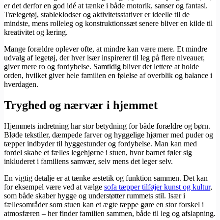
er det derfor en god idé at tænke i både motorik, sanser og fantasi.
Trælegetøj, stableklodser og aktivitetsstativer er ideelle til de
mindste, mens rolleleg og konstruktionssæt senere bliver en kilde til
kreativitet og læring.
Mange forældre oplever ofte, at mindre kan være mere. Et mindre
udvalg af legetøj, der hver især inspirerer til leg på flere niveauer,
giver mere ro og fordybelse. Samtidig bliver det lettere at holde
orden, hvilket giver hele familien en følelse af overblik og balance i
hverdagen.
Tryghed og nærvær i hjemmet
Hjemmets indretning har stor betydning for både forældre og børn.
Bløde tekstiler, dæmpede farver og hyggelige hjørner med puder og
tæpper indbyder til hyggestunder og fordybelse. Man kan med
fordel skabe et fælles legehjørne i stuen, hvor barnet føler sig
inkluderet i familiens samvær, selv mens det leger selv.
En vigtig detalje er at tænke æstetik og funktion sammen. Det kan
for eksempel være ved at vælge
sofa tæpper tilføjer kunst og kultur
,
som både skaber hygge og understøtter rummets stil. Især i
fællesområder som stuen kan et ægte tæppe gøre en stor forskel i
atmosfæren – her finder familien sammen, både til leg og afslapning.