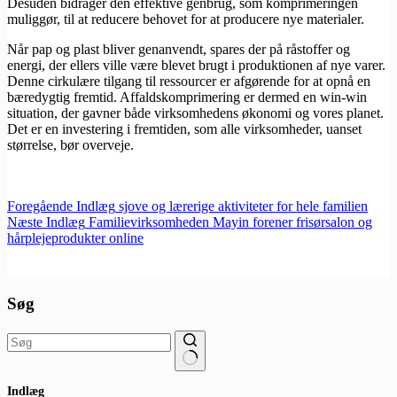
Desuden bidrager den effektive genbrug, som komprimeringen
muliggør, til at reducere behovet for at producere nye materialer.
Når pap og plast bliver genanvendt, spares der på råstoffer og
energi, der ellers ville være blevet brugt i produktionen af nye varer.
Denne cirkulære tilgang til ressourcer er afgørende for at opnå en
bæredygtig fremtid. Affaldskomprimering er dermed en win-win
situation, der gavner både virksomhedens økonomi og vores planet.
Det er en investering i fremtiden, som alle virksomheder, uanset
størrelse, bør overveje.
Foregående
Indlæg
sjove og lærerige aktiviteter for hele familien
Næste
Indlæg
Familievirksomheden Mayin forener frisørsalon og
hårplejeprodukter online
Søg
Ingen
Indlæg
resultater