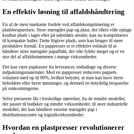
En effektiv løsning til affaldshåndtering
En af de mest markante fordele ved affaldskomprimering er
pladsbesparelsen. Store mængder pap og plast, der ellers ville optage
kostbar plads i lagre eller på udendørs arealer, kan nu komprimeres
til kompakte baller. Dette frigiver plads, som kan bruges til mere
produktive formål. En pappresser er et effektivt redskab til at
håndtere store mængder papaffald, der ofte fylder meget og er en
stor del af affaldsstrømmen i mange virksomheder.
Det kan være papkasser fra leverancer, emballage og diverse
indpakningsmaterialer. Med en pappresser reduceres pappets
volumen med op til 90%, hvilket betyder, at man kan have færre
beholdere eller færre tømninger, og dermed en betydelig besparelse
på omkostningerne.
Selve presserne fås i forskellige størrelser, fra de mindre modeller,
der passer til butikker og mindre virksomheder, til store industrielle
modeller, der kan håndtere enorme mængder pap i
distributionscentre og logistikvirksomheder.
Hvordan en plastpresser revolutionerer