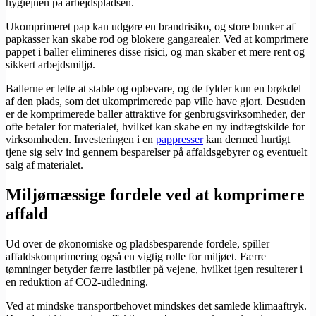
hygiejnen på arbejdspladsen.
Ukomprimeret pap kan udgøre en brandrisiko, og store bunker af
papkasser kan skabe rod og blokere gangarealer. Ved at komprimere
pappet i baller elimineres disse risici, og man skaber et mere rent og
sikkert arbejdsmiljø.
Ballerne er lette at stable og opbevare, og de fylder kun en brøkdel
af den plads, som det ukomprimerede pap ville have gjort. Desuden
er de komprimerede baller attraktive for genbrugsvirksomheder, der
ofte betaler for materialet, hvilket kan skabe en ny indtægtskilde for
virksomheden. Investeringen i en
​pappresser
kan dermed hurtigt
tjene sig selv ind gennem besparelser på affaldsgebyrer og eventuelt
salg af materialet.
Miljømæssige fordele ved at komprimere
affald
Ud over de økonomiske og pladsbesparende fordele, spiller
affaldskomprimering også en vigtig rolle for miljøet. Færre
tømninger betyder færre lastbiler på vejene, hvilket igen resulterer i
en reduktion af CO2-udledning.
Ved at mindske transportbehovet mindskes det samlede klimaaftryk.