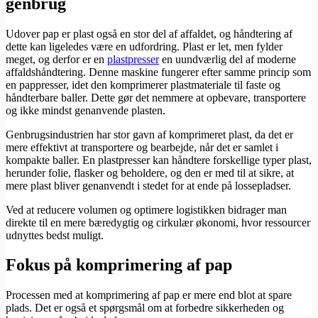
genbrug
Udover pap er plast også en stor del af affaldet, og håndtering af
dette kan ligeledes være en udfordring. Plast er let, men fylder
meget, og derfor er en
​plastpresser
en uundværlig del af moderne
affaldshåndtering. Denne maskine fungerer efter samme princip som
en pappresser, idet den komprimerer plastmateriale til faste og
håndterbare baller. Dette gør det nemmere at opbevare, transportere
og ikke mindst genanvende plasten.
Genbrugsindustrien har stor gavn af komprimeret plast, da det er
mere effektivt at transportere og bearbejde, når det er samlet i
kompakte baller. En plastpresser kan håndtere forskellige typer plast,
herunder folie, flasker og beholdere, og den er med til at sikre, at
mere plast bliver genanvendt i stedet for at ende på lossepladser.
Ved at reducere volumen og optimere logistikken bidrager man
direkte til en mere bæredygtig og cirkulær økonomi, hvor ressourcer
udnyttes bedst muligt.
Fokus på komprimering af pap
Processen med at komprimering af pap er mere end blot at spare
plads. Det er også et spørgsmål om at forbedre sikkerheden og