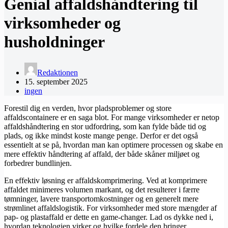
Genial affaldshåndtering til
virksomheder og
husholdninger
Redaktionen
15. september 2025
ingen
Forestil dig en verden, hvor pladsproblemer og store
affaldscontainere er en saga blot. For mange virksomheder er netop
affaldshåndtering en stor udfordring, som kan fylde både tid og
plads, og ikke mindst koste mange penge. Derfor er det også
essentielt at se på, hvordan man kan optimere processen og skabe en
mere effektiv håndtering af affald, der både skåner miljøet og
forbedrer bundlinjen.
En effektiv løsning er affaldskomprimering. Ved at komprimere
affaldet minimeres volumen markant, og det resulterer i færre
tømninger, lavere transportomkostninger og en generelt mere
strømlinet affaldslogistik. For virksomheder med store mængder af
pap- og plastaffald er dette en game-changer. Lad os dykke ned i,
hvordan teknologien virker og hvilke fordele den bringer.